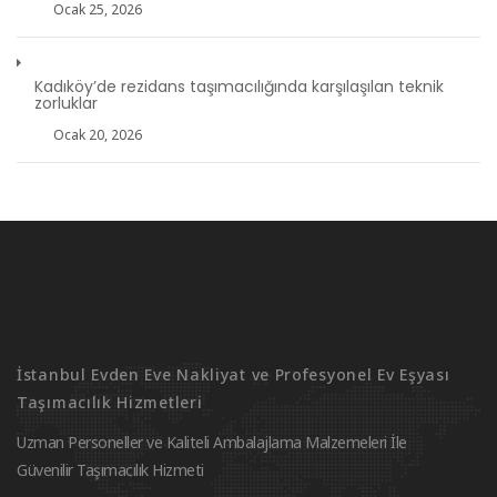
Ocak 25, 2026
Kadıköy’de rezidans taşımacılığında karşılaşılan teknik
zorluklar
Ocak 20, 2026
İstanbul Evden Eve Nakliyat ve Profesyonel Ev Eşyası
Taşımacılık Hizmetleri
Uzman Personeller ve Kaliteli Ambalajlama Malzemeleri İle
Güvenilir Taşımacılık Hizmeti