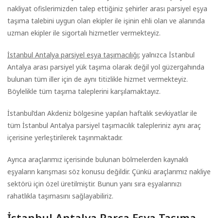
nakliyat ofislerimizden talep ettiğiniz şehirler arası parsiyel eşya
taşıma talebini uygun olan ekipler ile işinin ehli olan ve alanında
uzman ekipler ile sigortalı hizmetler vermekteyiz.
İstanbul Antalya parsiyel eşya taşımacılığı
; yalnızca İstanbul
Antalya arası parsiyel yük taşıma olarak değil yol güzergahında
bulunan tüm iller için de aynı titizlikle hizmet vermekteyiz.
Böylelikle tüm taşıma taleplerini karşılamaktayız.
İstanbul’dan Akdeniz bölgesine yapılan haftalık sevkiyatlar ile
tüm İstanbul Antalya parsiyel taşımacılık talepleriniz aynı araç
içerisine yerleştirilerek taşınmaktadır.
Ayrıca araçlarımız içerisinde bulunan bölmelerden kaynaklı
eşyaların karışması söz konusu değildir. Çünkü araçlarımız nakliye
sektörü için özel üretilmiştir. Bunun yanı sıra eşyalarınızı
rahatlıkla taşımasını sağlayabiliriz.
İstanbul Antalya Parça Eşya Taşıma