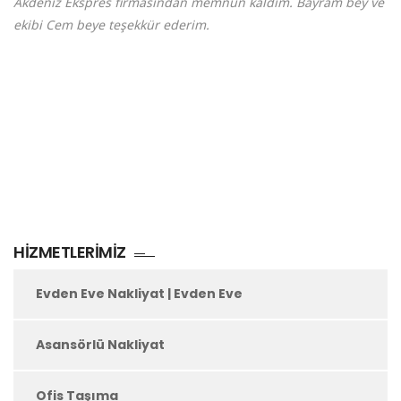
Akdeniz Ekspres firmasından memnun kaldım. Bayram bey ve
ekibi Cem beye teşekkür ederim.
HIZMETLERIMIZ
Evden Eve Nakliyat | Evden Eve
Asansörlü Nakliyat
Ofis Taşıma