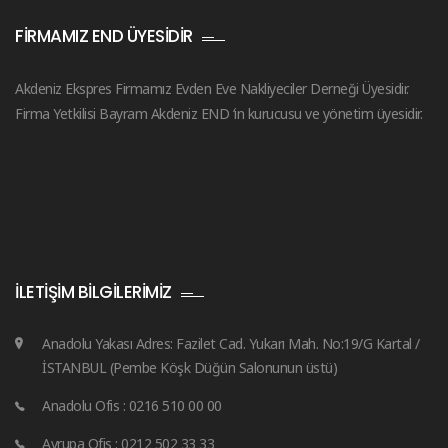
FIRMAMIZ END ÜYESIDIR
Akdeniz Ekspres Firmamız Evden Eve Nakliyeciler Derneği Üyesidir.
Firma Yetkilisi Bayram Akdeniz END ‘in kurucusu ve yönetim üyesidir.
İLETIŞIM BILGILERIMIZ
Anadolu Yakası Adres: Fazilet Cad. Yukarı Mah. No:19/G Kartal /
İSTANBUL (Pembe Köşk Düğün Salonunun üstü)
Anadolu Ofis : 0216 510 00 00
Avrupa Ofis : 0212 502 33 33