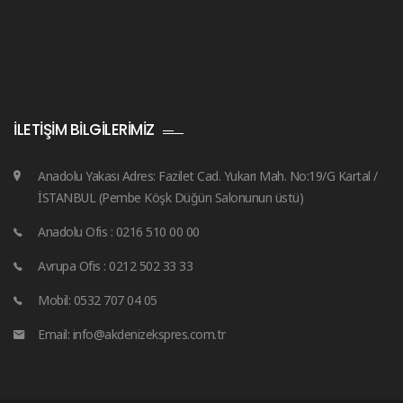
İLETIŞIM BILGILERIMIZ
Anadolu Yakası Adres: Fazilet Cad. Yukarı Mah. No:19/G Kartal /
İSTANBUL (Pembe Köşk Düğün Salonunun üstü)
Anadolu Ofis : 0216 510 00 00
Avrupa Ofis : 0212 502 33 33
Mobil: 0532 707 04 05
Email: info@akdenizekspres.com.tr