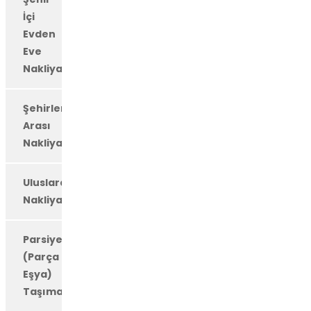
İçi
Evden
Eve
Nakliyat
Şehirler
Arası
Nakliyat
Uluslararası
Nakliyat
Parsiyel
(Parça
Eşya)
Taşımacılığı