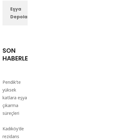
Eşya
Depolama
SON
HABERLER
Pendik’te
yüksek
katlara eşya
çıkarma
süreçleri
Kadıköy’de
rezidans