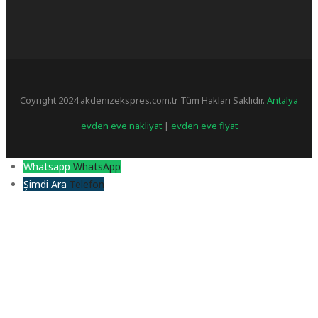
Coyright
2024 akdenizekspres.com.tr Tüm Hakları Saklıdır.
Antalya
evden eve nakliyat
|
evden eve fiyat
Whatsapp
WhatsApp
Şimdi Ara
Telefon