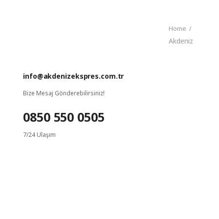
Home
/
Akdeniz
info@akdenizekspres.com.tr
Bize Mesaj Gönderebilirsiniz!
0850 550 0505
7/24 Ulaşım
ANASAYFA
KURUMSAL
KURUMSAL HIZMETLERIMIZ