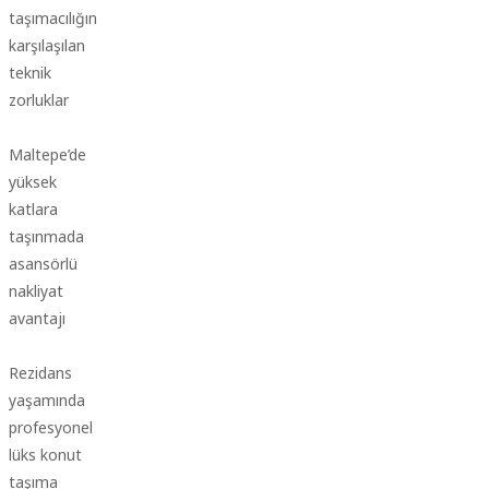
taşımacılığında
karşılaşılan
teknik
zorluklar
Maltepe’de
yüksek
katlara
taşınmada
asansörlü
nakliyat
avantajı
Rezidans
yaşamında
profesyonel
lüks konut
taşıma