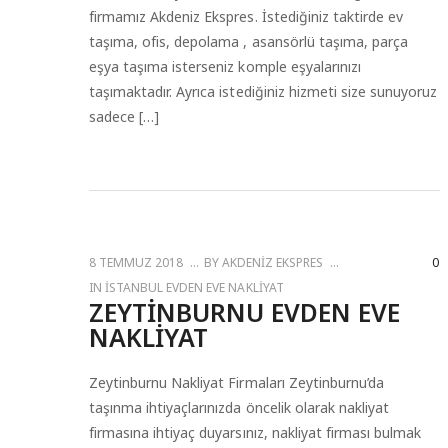
firmamız Akdeniz Ekspres. İstediğiniz taktirde ev
taşıma, ofis, depolama , asansörlü taşıma, parça
eşya taşıma isterseniz komple eşyalarınızı
taşımaktadır. Ayrıca istediğiniz hizmeti size sunuyoruz
sadece […]
8 TEMMUZ 2018
BY
AKDENIZ EKSPRES
0
IN
İSTANBUL EVDEN EVE NAKLIYAT
ZEYTINBURNU EVDEN EVE
NAKLIYAT
Zeytinburnu Nakliyat Firmaları Zeytinburnu’da
taşınma ihtiyaçlarınızda öncelik olarak nakliyat
firmasına ihtiyaç duyarsınız, nakliyat firması bulmak