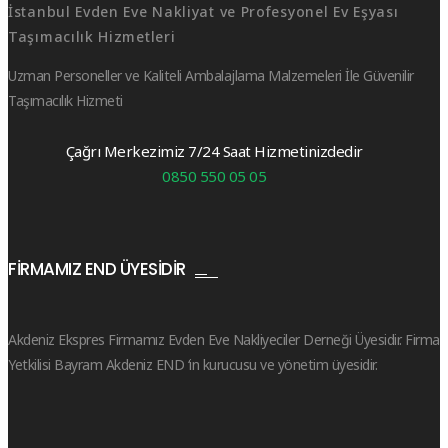
İstanbul Evden Eve Nakliyat ve Profesyonel Ev Eşyası
Taşımacılık Hizmetleri
Uzman Personeller ve Kaliteli Ambalajlama Malzemeleri İle Güvenilir
Taşımacılık Hizmeti
Çağrı Merkezimiz 7/24 Saat Hizmetinizdedir
0850 550 05 05
FIRMAMIZ END ÜYESIDIR
Akdeniz Ekspres Firmamız Evden Eve Nakliyeciler Derneği Üyesidir. Firma
Yetkilisi Bayram Akdeniz END ‘in kurucusu ve yönetim üyesidir.