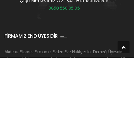
Çağrı Merkezimiz 7/24 Saat Hizmetinizdedir
0850 550 05 05
FIRMAMIZ END ÜYESIDIR
Akdeniz Ekspres Firmamız Evden Eve Nakliyeciler Derneği Üyesidir.
Firma Yetkilisi Bayram Akdeniz END ‘in kurucusu ve yönetim üyesidir.
Whatsapp
Şimdi Ara