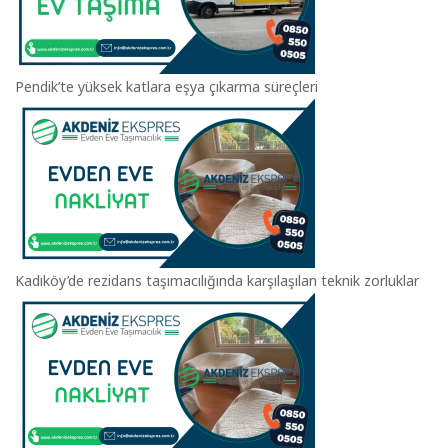
Pendik’te yüksek katlara eşya çıkarma süreçleri
Kadıköy’de rezidans taşımacılığında karşılaşılan teknik zorluklar