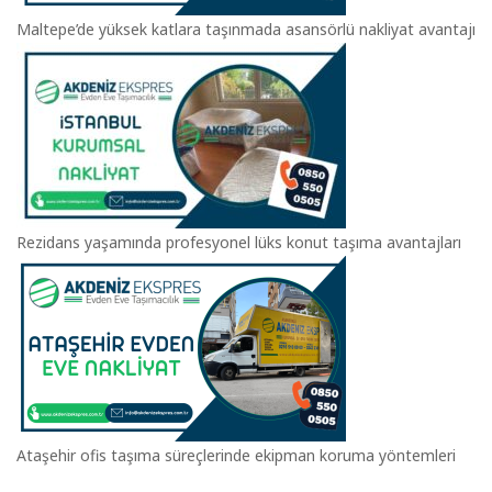
Maltepe’de yüksek katlara taşınmada asansörlü nakliyat avantajı
Rezidans yaşamında profesyonel lüks konut taşıma avantajları
Ataşehir ofis taşıma süreçlerinde ekipman koruma yöntemleri