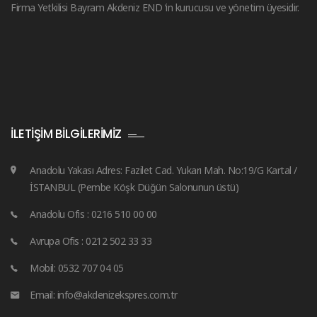
Firma Yetkilisi Bayram Akdeniz END ‘in kurucusu ve yönetim üyesidir.
İLETIŞIM BILGILERIMIZ
Anadolu Yakası Adres: Fazilet Cad. Yukarı Mah. No:19/G Kartal /
İSTANBUL (Pembe Köşk Düğün Salonunun üstü)
Anadolu Ofis : 0216 510 00 00
Avrupa Ofis : 0212 502 33 33
Mobil: 0532 707 04 05
Email: info@akdenizekspres.com.tr