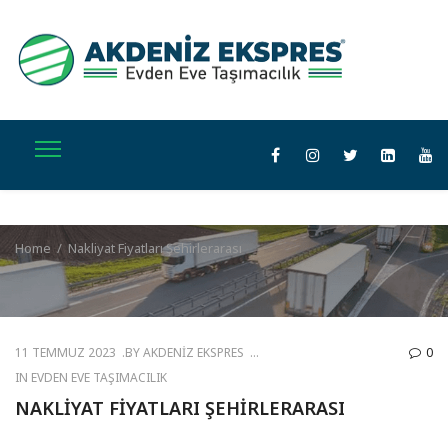
Home
/
Nakliyat Fiyatları Şehirlerarası
11 TEMMUZ 2023
BY
AKDENIZ EKSPRES
0
IN
EVDEN EVE TAŞIMACILIK
NAKLIYAT FIYATLARI ŞEHIRLERARASI