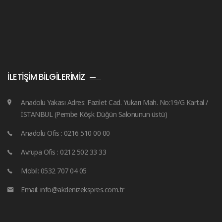
İLETIŞIM BILGILERIMIZ
Anadolu Yakası Adres: Fazilet Cad. Yukarı Mah. No:19/G Kartal /
İSTANBUL (Pembe Köşk Düğün Salonunun üstü)
Anadolu Ofis : 0216 510 00 00
Avrupa Ofis : 0212 502 33 33
Mobil: 0532 707 04 05
Email: info@akdenizekspres.com.tr