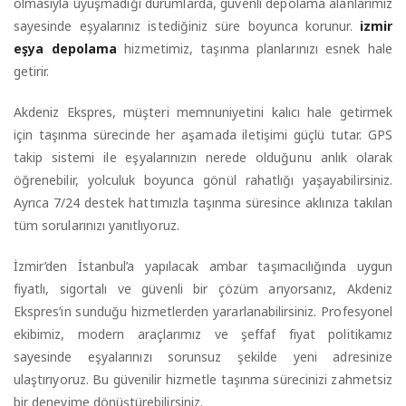
olmasıyla uyuşmadığı durumlarda, güvenli depolama alanlarımız
sayesinde eşyalarınız istediğiniz süre boyunca korunur.
izmir
eşya depolama
hizmetimiz, taşınma planlarınızı esnek hale
getirir.
Akdeniz Ekspres, müşteri memnuniyetini kalıcı hale getirmek
için taşınma sürecinde her aşamada iletişimi güçlü tutar. GPS
takip sistemi ile eşyalarınızın nerede olduğunu anlık olarak
öğrenebilir, yolculuk boyunca gönül rahatlığı yaşayabilirsiniz.
Ayrıca 7/24 destek hattımızla taşınma süresince aklınıza takılan
tüm sorularınızı yanıtlıyoruz.
İzmir’den İstanbul’a yapılacak ambar taşımacılığında uygun
fiyatlı, sigortalı ve güvenli bir çözüm arıyorsanız, Akdeniz
Ekspres’in sunduğu hizmetlerden yararlanabilirsiniz. Profesyonel
ekibimiz, modern araçlarımız ve şeffaf fiyat politikamız
sayesinde eşyalarınızı sorunsuz şekilde yeni adresinize
ulaştırıyoruz. Bu güvenilir hizmetle taşınma sürecinizi zahmetsiz
bir deneyime dönüştürebilirsiniz.