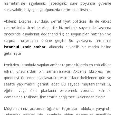
hizmetimizle eşyalarınızı istediğiniz süre boyunca güvenle
saklayabilir, ihtiyaç duyduğunuzda teslim alabilirsiniz.
Akdeniz Ekspres, sunduğu şeffaf fiyat politikası ile de dikkat
çekmektedir. Ücretsiz ekspertiz hizmetimiz sayesinde taşınma
öncesinde eşyalarınız değerlendirilir, en uygun plan hazırlanır ve
sürpriz maliyetlerin önüne geçilir. Bu yaklaşım, firmamızı
istanbul izmir ambarı
alanında güvenilir bir marka haline
getirmiştir.
İzmir’den İstanbul’a yapılan ambar taşımacılıklarda en çok dikkat
edilen unsurlardan biri zamanlamadır. Akdeniz Ekspres, her
gönderiyi önceden planlayarak teslimatların belirlenen gün ve
saatte yapılmasını garanti eder. Bu sayede müşterilerimiz iş,
eğitim veya özel planlarını ertelemek zorunda kalmaz.
Zamanında teslimat, firmamızın değişmez ilkelerinden biridir.
Müşterilerimiz arasında öğrenci taşımaları oldukça yaygındır.
Üniversite eğitimi için İstanbul’a giden öğrenciler, genellikle