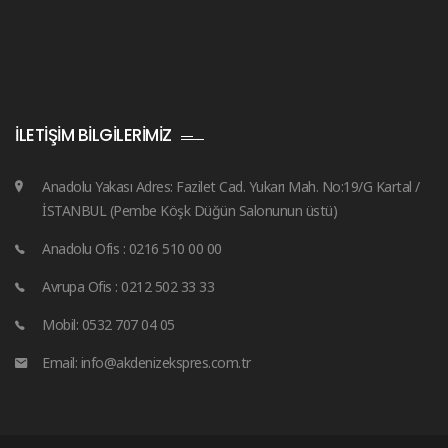
İLETIŞIM BILGILERIMIZ
Anadolu Yakası Adres: Fazilet Cad. Yukarı Mah. No:19/G Kartal /
İSTANBUL (Pembe Köşk Düğün Salonunun üstü)
Anadolu Ofis : 0216 510 00 00
Avrupa Ofis : 0212 502 33 33
Mobil: 0532 707 04 05
Email: info@akdenizekspres.com.tr