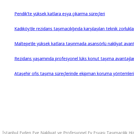
Pendik’te yüksek katlara eşya çıkarma süreçleri
Kadıköy’de rezidans taşımacılığında karşılaşılan teknik zorlukla
Maltepe’de yüksek katlara taşınmada asansörlü nakliyat avant
Rezidans yaşamında profesyonel lüks konut taşıma avantajlar
Ataşehir ofis taşıma süreçlerinde ekipman koruma yöntemleri
İstanbul Evden Eve Nakliyat ve Profesyonel Ev Eşyası Taşımacılık Hi