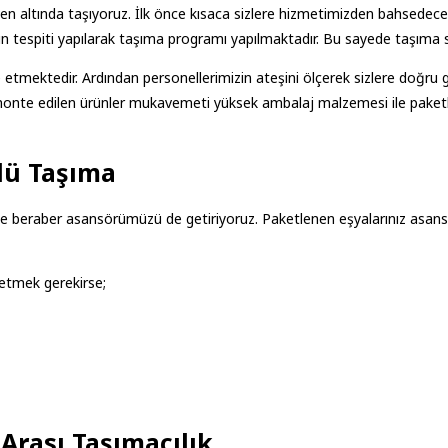
ven altında taşıyoruz. İlk önce kısaca sizlere hizmetimizden bahsedeceğ
n tespiti yapılarak taşıma programı yapılmaktadır. Bu sayede taşıma sü
etmektedir. Ardından personellerimizin ateşini ölçerek sizlere doğru g
e monte edilen ürünler mukavemeti yüksek ambalaj malzemesi ile paket
lü Taşıma
e beraber asansörümüzü de getiriyoruz. Paketlenen eşyalarınız asansö
etmek gerekirse;
Arası Taşımacılık