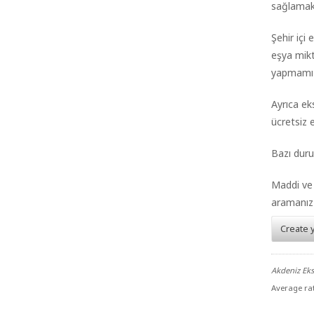
sağlamakt
Şehir içi
eşya mikt
yapmamız
Ayrıca ek
ücretsiz 
Bazı duru
Maddi ve 
aramanız y
Create 
Akdeniz Ek
Average ra