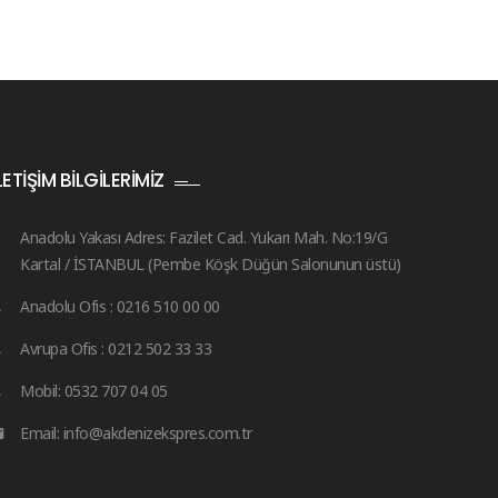
LETIŞIM BILGILERIMIZ
Anadolu Yakası Adres: Fazilet Cad. Yukarı Mah. No:19/G
Kartal / İSTANBUL (Pembe Köşk Düğün Salonunun üstü)
Anadolu Ofis : 0216 510 00 00
Avrupa Ofis : 0212 502 33 33
Mobil: 0532 707 04 05
Email: info@akdenizekspres.com.tr