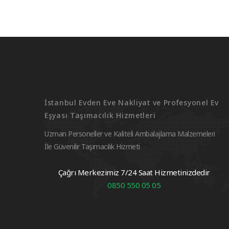
İstanbul Evden Eve Nakliyat ve Profesyonel Ev
Eşyası Taşımacılık Hizmetleri
Uzman Personeller ve Kaliteli Ambalajlama Malzemeleri
İle Güvenilir Taşımacılık Hizmeti
Çağrı Merkezimiz 7/24 Saat Hizmetinizdedir
0850 550 05 05