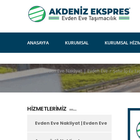
ANASAYFA
KURUMSAL
KURUMSAL HIZM
Evden Eve Nakliyat | Evden Eve
Home
/
/
Şehir İçi Ev T
HIZMETLERIMIZ
Evden Eve Nakliyat | Evden Eve