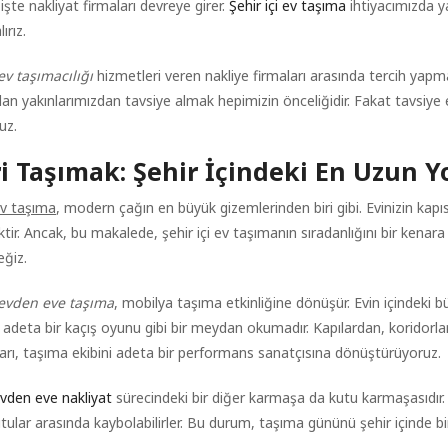
şte nakliyat firmaları devreye girer.
Şehir içi ev taşıma
ihtiyacımızda ya
lırız.
 ev taşımacılığı
hizmetleri veren nakliye firmaları arasında tercih ya
lan yakınlarımızdan tavsiye almak hepimizin önceliğidir. Fakat tavsi
uz.
ri Taşımak: Şehir İçindeki En Uzun Y
 ev taşıma
, modern çağın en büyük gizemlerinden biri gibi. Evinizin kapıs
iktir. Ancak, bu makalede, şehir içi ev taşımanın sıradanlığını bir kenara
ğiz.
 evden eve taşıma
, mobilya taşıma etkinliğine dönüşür. Evin içindeki b
 adeta bir kaçış oyunu gibi bir meydan okumadır. Kapılardan, koridorla
rı, taşıma ekibini adeta bir performans sanatçısına dönüştürüyoruz.
 evden eve nakliyat
sürecindeki bir diğer karmaşa da kutu karmaşasıdır. Ev
tular arasında kaybolabilirler. Bu durum, taşıma gününü şehir içinde bir