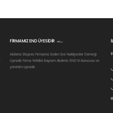
FIRMAMIZ END ÜYESIDIR
İ
Akdeniz Ekspres Firmamız Evden Eve Nakliyeciler Derneği
Üyesidir. Firma Yetkilisi Bayram Akdeniz END ‘in kurucusu ve
yönetim üyesidir.