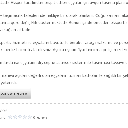
adır. Eksper tarafından tespit edilen eşyalar için uygun taşıma planı o
 ev taşımacılık taleplerinde nakliye bir olarak planlanır. Çoğu zaman fa
arına göre değişiklik göstermektedir. Bunun içinde önceden ekspertiz
ı sağlamaktadır.
spertiz hizmeti ile eşyaların boyutu ile beraber araç, malzeme ve pers
ekspertiz hizmeti alabilirsiniz. Ayrıca uygun fiyatlandırma poliçemizden d
mlarda ise eşyaların dış cephe asansör sistemi ile taşınması tavsiye edi
manevi açıdan değerli olan eşyaların uzman kadrolar ile sağlıklı bir şek
eterlidir.
your own review
spres
ting:
0 reviews