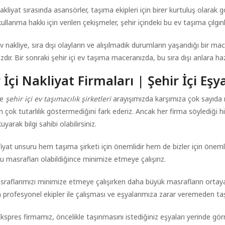
 nakliyat sırasında asansörler, taşıma ekipleri için birer kurtuluş olarak
llanma hakkı için verilen çekişmeler, şehir içindeki bu ev taşıma çılgınlı
ev nakliye, sıra dışı olayların ve alışılmadık durumların yaşandığı bir ma
dır. Bir sonraki şehir içi ev taşıma maceranızda, bu sıra dışı anlara haz
 İçi Nakliyat Firmaları | Şehir İçi Eş
te
şehir içi ev taşımacılık şirketleri
arayışımızda karşımıza çok sayıda n
nın çok tutarlılık göstermediğini fark ederiz. Ancak her firma söylediğ
uyarak bilgi sahibi olabilirsiniz.
fiyat unsuru hem taşıma şirketi için önemlidir hem de bizler için önem
bu masrafları olabildiğince minimize etmeye çalışırız.
raflarımızı minimize etmeye çalışırken daha büyük masrafların ortaya
n profesyonel ekipler ile çalışması ve eşyalarımıza zarar veremeden taş
kspres firmamız, öncelikle taşınmasını istediğiniz eşyaları yerinde gör