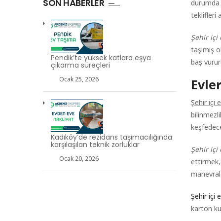
SON HABERLER
durumda i
teklifleri a
Şehir içi
taşımış o
Pendik’te yüksek katlara eşya
baş vurur
çıkarma süreçleri
Ocak 25, 2026
Evle
Şehir içi
bilinmezl
keşfedece
Kadıköy’de rezidans taşımacılığında
karşılaşılan teknik zorluklar
Şehir içi
Ocak 20, 2026
ettirmek,
manevrala
Şehir içi
karton ku