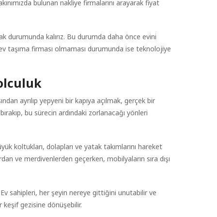
kınımızda bulunan nakliye firmalarını arayarak fiyat
pmak durumunda kalırız. Bu durumda daha önce evini
ye ev taşıma firması olmaması durumunda ise teknolojiye
olculuk
ından ayrılıp yepyeni bir kapıya açılmak, gerçek bir
 bırakıp, bu sürecin ardındaki zorlanacağı yönleri
üyük koltukları, dolapları ve yatak takımlarını hareket
rdan ve merdivenlerden geçerken, mobilyaların sıra dışı
 sahipleri, her şeyin nereye gittiğini unutabilir ve
 keşif gezisine dönüşebilir.