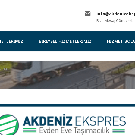
info@akdenizeksp
Bize Mesaj Gönderebili
ETLERIMIZ
BIREYSEL HIZMETLERIMIZ
HIZMET BÖLG
aşıma