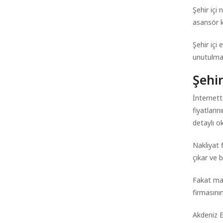
Şehir içi
asansör ku
Şehir içi 
unutulmaz
Şehir
İnternet
fiyatları
detaylı ok
Nakliyat 
çıkar ve 
Fakat mas
firmasını
Akdeniz E