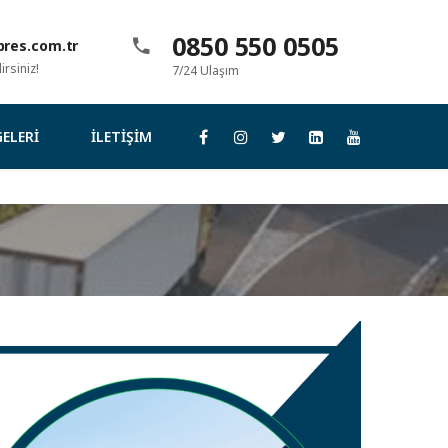
0850 550 0505
res.com.tr
rsiniz!
7/24 Ulaşım
ELERI
İLETIŞIM