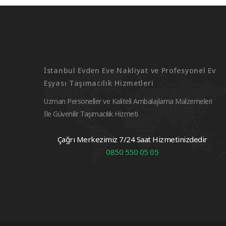
İstanbul Evden Eve Nakliyat ve Profesyonel Ev
Eşyası Taşımacılık Hizmetleri
Uzman Personeller ve Kaliteli Ambalajlama Malzemeleri
İle Güvenilir Taşımacılık Hizmeti
Çağrı Merkezimiz 7/24 Saat Hizmetinizdedir
0850 550 05 05