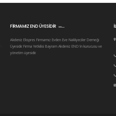
FIRMAMIZ END ÜYESIDIR
İ
Akdeniz Ekspres Firmamız Evden Eve Nakliyeciler Derneği
Üyesidir. Firma Yetkilisi Bayram Akdeniz END ‘in kurucusu ve
yönetim üyesidir.