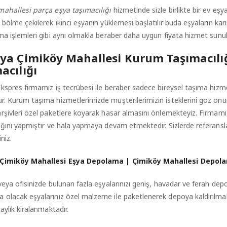
mahallesi parça eşya taşımacılığı
hizmetinde sizle birlikte bir ev eşy
 bölme çekilerek ikinci eşyanın yüklemesi başlatılır buda eşyaların k
ma işlemleri gibi aynı olmakla beraber daha uygun fiyata hizmet sunu
ya Çimiköy Mahallesi Kurum Taşımacılığ
acılığı
kspres firmamız iş tecrübesi ile beraber sadece bireysel taşıma hizme
r. Kurum taşıma hizmetlerimizde müşterilerimizin isteklerini göz ön
rşivleri özel paketlere koyarak hasar almasını önlemekteyiz. Firmam
ığını yapmıştır ve hala yapmaya devam etmektedir. Sizlerde referansla
iniz.
 Çimiköy Mahallesi Eşya Depolama | Çimiköy Mahallesi Depol
veya ofisinizde bulunan fazla eşyalarınızı geniş, havadar ve ferah dep
olacak eşyalarınız özel malzeme ile paketlenerek depoya kaldırılma
 aylık kiralanmaktadır.