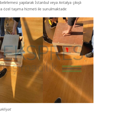
 belirlemesi yapılarak İstanbul veya Antalya çıkışlı
ya özel taşıma hizmeti ile sunulmaktadır.
akliyat