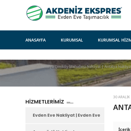
ANASAYFA
KURUMSAL
KURUMSAL HIZM
Home
/
Antalya Çimiköy Mahallesi Nakliyat | Antalya Nakliya
30 ARALIK
HIZMETLERIMIZ
ANTA
Evden Eve Nakliyat | Evden Eve
İçerik