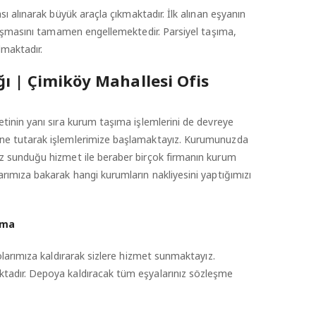
ası alınarak büyük araçla çıkmaktadır. İlk alınan eşyanın
arışmasını tamamen engellemektedir. Parsiyel taşıma,
lmaktadır.
ı | Çimiköy Mahallesi Ofis
tinin yanı sıra kurum taşıma işlemlerini de devreye
üne tutarak işlemlerimize başlamaktayız. Kurumunuzda
ız sunduğu hizmet ile beraber birçok firmanın kurum
rımıza bakarak hangi kurumların nakliyesini yaptığımızı
ama
olarımıza kaldırarak sizlere hizmet sunmaktayız.
ktadır. Depoya kaldıracak tüm eşyalarınız sözleşme