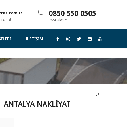
0850 550 0505
res.com.tr
rsiniz!
7/24 Ulaşım
ELERI
İLETIŞIM
0
| ANTALYA NAKLIYAT