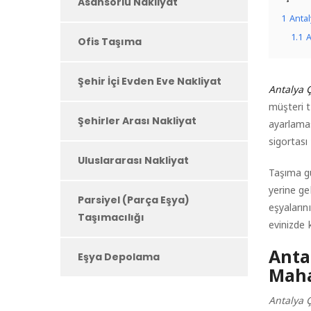
Asansörlü Nakliyat
1
Antal
1.1
A
Ofis Taşıma
Şehir İçi Evden Eve Nakliyat
Antalya 
müşteri t
Şehirler Arası Nakliyat
ayarlamas
sigortası y
Uluslararası Nakliyat
Taşıma gü
yerine ge
Parsiyel (Parça Eşya)
eşyaların
Taşımacılığı
evinizde 
Anta
Eşya Depolama
Maha
Antalya 