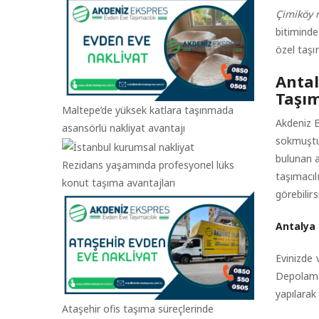
Çimiköy 
bitiminde
özel taşı
Antal
Taşım
Maltepe’de yüksek katlara taşınmada
Akdeniz E
asansörlü nakliyat avantajı
sokmuştu
bulunan a
Rezidans yaşamında profesyonel lüks
taşımacıl
konut taşıma avantajları
görebilirs
Antalya
Evinizde 
Depolama 
yapılarak
Ataşehir ofis taşıma süreçlerinde