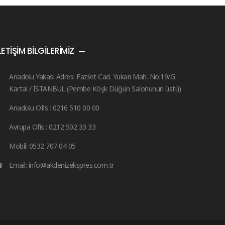
LETIŞIM BILGILERIMIZ
Anadolu Yakası Adres: Fazilet Cad. Yukarı Mah. No:19/G
Kartal / İSTANBUL (Pembe Köşk Düğün Salonunun üstü)
Anadolu Ofis : 0216 510 00 00
Avrupa Ofis : 0212 502 33 33
Mobil: 0532 707 04 05
Email: info@akdenizekspres.com.tr