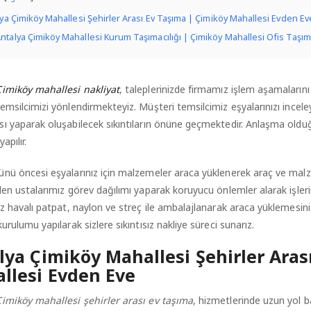
ya Çimiköy Mahallesi Şehirler Arası Ev Taşıma | Çimiköy Mahallesi Evden Ev
ntalya Çimiköy Mahallesi Kurum Taşımacılığı | Çimiköy Mahallesi Ofis Taşıma
Çimiköy mahallesi nakliyat
, taleplerinizde firmamız işlem aşamalarını
emsilcimizi yönlendirmekteyiz. Müşteri temsilcimiz eşyalarınızı ince
ı yaparak oluşabilecek sıkıntıların önüne geçmektedir. Anlaşma olduğ
apılır.
nü öncesi eşyalarınız için malzemeler araca yüklenerek araç ve malz
len ustalarımız görev dağılımı yaparak koruyucu önlemler alarak işle
ız havalı patpat, naylon ve streç ile ambalajlanarak araca yüklemesi
kurulumu yapılarak sizlere sıkıntısız nakliye süreci sunarız.
lya Çimiköy Mahallesi Şehirler Aras
llesi Evden Eve
Çimiköy mahallesi şehirler arası ev taşıma
, hizmetlerinde uzun yol 