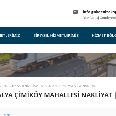
info@akdenizeksp
Bize Mesaj Gönderebili
ETLERIMIZ
BIREYSEL HIZMETLERIMIZ
HIZMET BÖLG
t
 2020
BY
AKDENIZ EKSPRES
IN
ANTALYA EVDEN EVE NAKLIYAT
LYA ÇIMIKÖY MAHALLESI NAKLIYAT 
gizle