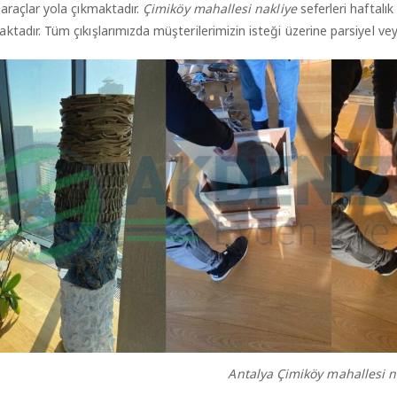
 araçlar yola çıkmaktadır.
Çimiköy mahallesi nakliye
seferleri haftalık
ktadır. Tüm çıkışlarımızda müşterilerimizin isteği üzerine parsiyel ve
Antalya Çimiköy mahallesi n