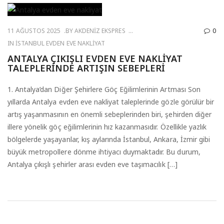
11 AĞUSTOS 2025
BY
AKDENIZ EKSPRES
0
IN
İSTANBUL EVDEN EVE NAKLIYAT
ANTALYA ÇIKIŞLI EVDEN EVE NAKLIYAT
TALEPLERINDE ARTIŞIN SEBEPLERI
1. Antalya’dan Diğer Şehirlere Göç Eğilimlerinin Artması Son
yıllarda Antalya evden eve nakliyat taleplerinde gözle görülür bir
artış yaşanmasının en önemli sebeplerinden biri, şehirden diğer
illere yönelik göç eğilimlerinin hız kazanmasıdır. Özellikle yazlık
bölgelerde yaşayanlar, kış aylarında İstanbul, Ankara, İzmir gibi
büyük metropollere dönme ihtiyacı duymaktadır. Bu durum,
Antalya çıkışlı şehirler arası evden eve taşımacılık […]