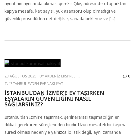
ayrıntının aynı anda akması gerekir. Çıkış adresinde otoparktan
kapıya mesafe, kat sayısı, yük asansörü olup olmadığı ve
güvenlik prosedürleri net değilse, sahada bekleme ve […]
23 AĞUSTOS 2025
BY
AKDENIZ EKSPRES
0
IN
İSTANBUL EVDEN EVE NAKLIYAT
İSTANBUL’DAN İZMIR’E EV TAŞIRKEN
EŞYALARIN GÜVENLIĞINI NASIL
SAĞLARSINIZ?
İstanbul’dan İzmir’e taşınmak, şehirlerarası taşımacılığın en
dikkat gerektiren süreçlerinden biridir. Uzun mesafeli bir taşıma
süreci olması nedeniyle yalnızca lojistik değil, aynı zamanda