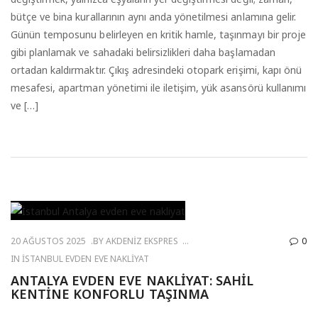
bütçe ve bina kurallarının aynı anda yönetilmesi anlamına gelir.
Günün temposunu belirleyen en kritik hamle, taşınmayı bir proje
gibi planlamak ve sahadaki belirsizlikleri daha başlamadan
ortadan kaldırmaktır. Çıkış adresindeki otopark erişimi, kapı önü
mesafesi, apartman yönetimi ile iletişim, yük asansörü kullanımı
ve […]
20 AĞUSTOS 2025
BY
AKDENIZ EKSPRES
0
IN
İSTANBUL EVDEN EVE NAKLIYAT
ANTALYA EVDEN EVE NAKLIYAT: SAHIL
KENTINE KONFORLU TAŞINMA