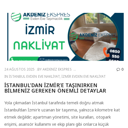
24 AĞUSTOS 2025
BY
AKDENIZ EKSPRES
0
IN
İSTANBUL EVDEN EVE NAKLIYAT
,
İZMIR EVDEN EVE NAKLIYAT
İSTANBUL’DAN İZMIR’E TAŞINIRKEN
BILMENIZ GEREKEN ÖNEMLI DETAYLAR
Yola çıkmadan İstanbul tarafında temeli doğru atmak
İstanbul’dan İzmir’e uzanan bir taşınma, yalnızca kilometre kat
etmek değildir; apartman yönetimi, site kuralları, otopark
erişimi, asansör kullanımı ve ekip planı gibi onlarca küçük