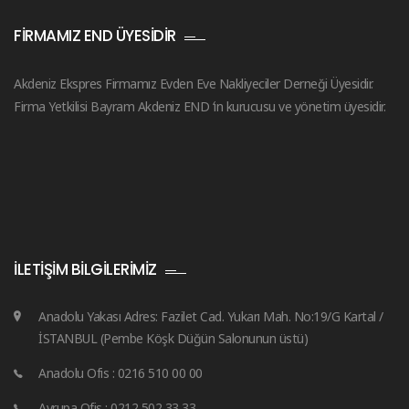
FIRMAMIZ END ÜYESIDIR
Akdeniz Ekspres Firmamız Evden Eve Nakliyeciler Derneği Üyesidir.
Firma Yetkilisi Bayram Akdeniz END ‘in kurucusu ve yönetim üyesidir.
İLETIŞIM BILGILERIMIZ
Anadolu Yakası Adres: Fazilet Cad. Yukarı Mah. No:19/G Kartal /
İSTANBUL (Pembe Köşk Düğün Salonunun üstü)
Anadolu Ofis : 0216 510 00 00
Avrupa Ofis : 0212 502 33 33