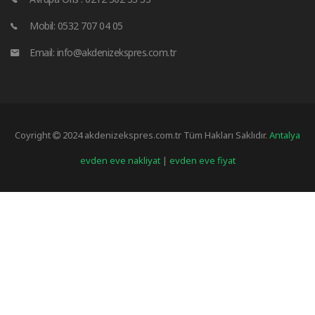
Mobil: 0532 707 04 05
Email: info@akdenizekspres.com.tr
Coyright
2024 akdenizekspres.com.tr Tüm Hakları Saklıdır.
Antalya
evden eve nakliyat
|
evden eve fiyat