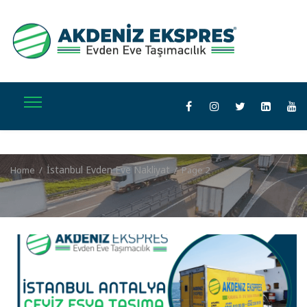
İstanbul Evden Eve Nakliyat
Home
/
/
Page 2