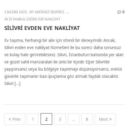
2 KASIM 2023
BY
AKDENIZ EKSPRES
0
IN
İSTANBUL EVDEN EVE NAKLIYAT
SILIVRI EVDEN EVE NAKLIYAT
Ev taşıma, herhangi bir aile için stresli bir deneyimdir. Ancak,
Silivri evden eve nakliyat hizmetleri ile bu süreci daha sorunsuz
ve kolay hale getirebilirsiniz. Silivri, İstanbul’un batısında yer alan
ve güzel sahil manzaraları ile ünlü bir ilçedir. Eğer Silivri’de
yaşıyorsanız veya bu bölgeye taşınmayı düşünüyorsanız, evinizi
güvenle taşımanın bazı ipuçlarına göz atmak faydalı olacaktır.
Silivri […]
Prev
1
2
3
…
8
Next