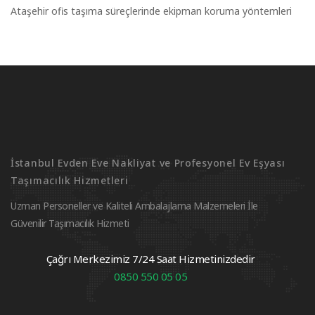
Ataşehir ofis taşıma süreçlerinde ekipman koruma yöntemleri
İstanbul Evden Eve Nakliyat ve Profesyonel Ev Eşyası
Taşımacılık Hizmetleri
Uzman Personeller ve Kaliteli Ambalajlama Malzemeleri İle
Güvenilir Taşımacılık Hizmeti
Çağrı Merkezimiz 7/24 Saat Hizmetinizdedir
0850 550 05 05