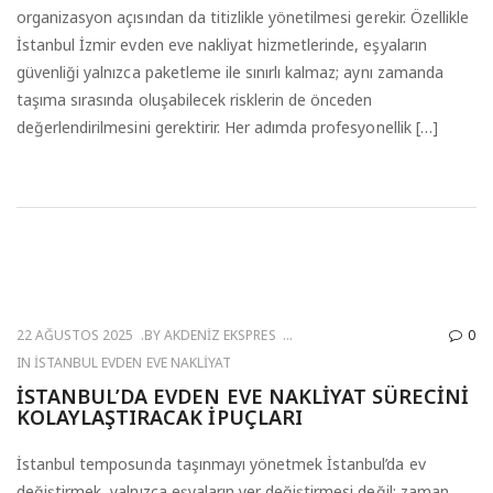
organizasyon açısından da titizlikle yönetilmesi gerekir. Özellikle
İstanbul İzmir evden eve nakliyat hizmetlerinde, eşyaların
güvenliği yalnızca paketleme ile sınırlı kalmaz; aynı zamanda
taşıma sırasında oluşabilecek risklerin de önceden
değerlendirilmesini gerektirir. Her adımda profesyonellik […]
22 AĞUSTOS 2025
BY
AKDENIZ EKSPRES
0
IN
İSTANBUL EVDEN EVE NAKLIYAT
İSTANBUL’DA EVDEN EVE NAKLIYAT SÜRECINI
KOLAYLAŞTIRACAK İPUÇLARI
İstanbul temposunda taşınmayı yönetmek İstanbul’da ev
değiştirmek, yalnızca eşyaların yer değiştirmesi değil; zaman,