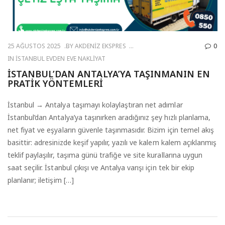
25 AĞUSTOS 2025
BY
AKDENIZ EKSPRES
0
IN
İSTANBUL EVDEN EVE NAKLIYAT
İSTANBUL’DAN ANTALYA’YA TAŞINMANIN EN
PRATIK YÖNTEMLERI
İstanbul → Antalya taşımayı kolaylaştıran net adımlar
İstanbul’dan Antalya’ya taşınırken aradığınız şey hızlı planlama,
net fiyat ve eşyaların güvenle taşınmasıdır. Bizim için temel akış
basittir: adresinizde keşif yapılır, yazılı ve kalem kalem açıklanmış
teklif paylaşılır, taşıma günü trafiğe ve site kurallarına uygun
saat seçilir. İstanbul çıkışı ve Antalya varışı için tek bir ekip
planlanır; iletişim […]