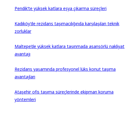
Pendik’te yüksek katlara eşya çıkarma süreçleri
Kadıköy’de rezidans taşımacılığında karşılaşılan teknik
zorluklar
Maltepe’de yüksek katlara taşınmada asansörlü nakliyat
avantajı
Rezidans yaşamında profesyonel lüks konut taşıma
avantajları
Ataşehir ofis taşıma süreçlerinde ekipman koruma
yöntemleri