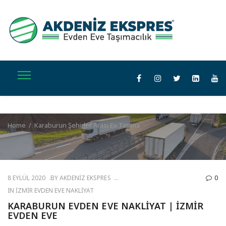
Home
/
Karaburun Şehirler Arası Ev Taşıma
8 EYLÜL 2020
BY
AKDENIZ EKSPRES
0
IN
İZMIR EVDEN EVE NAKLIYAT
KARABURUN EVDEN EVE NAKLIYAT | İZMIR
EVDEN EVE