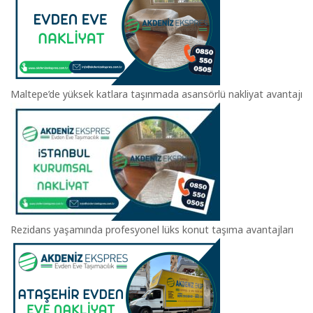
Maltepe’de yüksek katlara taşınmada asansörlü nakliyat avantajı
Rezidans yaşamında profesyonel lüks konut taşıma avantajları