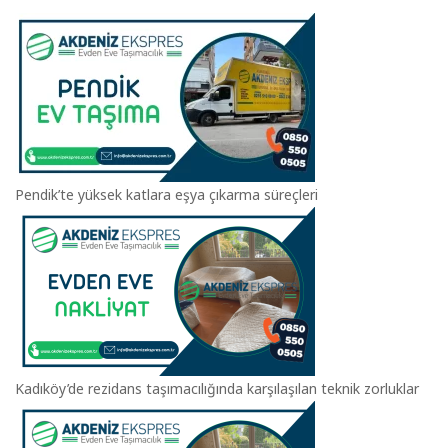
Pendik’te yüksek katlara eşya çıkarma süreçleri
Kadıköy’de rezidans taşımacılığında karşılaşılan teknik zorluklar