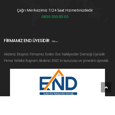
Çağrı Merkezimiz 7/24 Saat Hizmetinizdedir
0850 550 05 05
FIRMAMIZ END ÜYESIDIR
Akdeniz Ekspres Firmamız Evden Eve Nakliyeciler Derneği Üyesidir.
Firma Yetkilisi Bayram Akdeniz END ‘in kurucusu ve yönetim üyesidir.