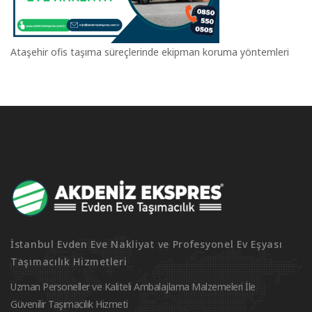
Ataşehir ofis taşıma süreçlerinde ekipman koruma yöntemleri
İstanbul Evden Eve Nakliyat ve Profesyonel Ev Eşyası
Taşımacılık Hizmetleri
Uzman Personeller ve Kaliteli Ambalajlama Malzemeleri İle
Güvenilir Taşımacılık Hizmeti