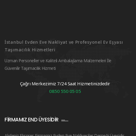
İstanbul Evden Eve Nakliyat ve Profesyonel Ev Eşyası
Taşımacılık Hizmetleri
Uzman Personeller ve Kaliteli Ambalajlama Malzemeleri İle
Güvenilir Taşımacılık Hizmeti
Çağrı Merkezimiz 7/24 Saat Hizmetinizdedir
0850 550 05 05
FIRMAMIZ END ÜYESIDIR
Akdeniz Ekspres Firmamız Evden Eve Nakliyeciler Derneği Üyesidir.