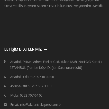
Firma Yetkilisi Bayram Akdeniz END ‘in kurucusu ve yönetim üyesidir.
İLETIŞIM BILGILERIMIZ
Anadolu Yakası Adres: Fazilet Cad. Yukarı Mah. No:19/G Kartal /
İSTANBUL (Pembe Köşk Düğün Salonunun üstü)
Anadolu Ofis : 0216 510 00 00
Avrupa Ofis : 0212 502 33 33
Mobil: 0532 707 04 05
Email: info@akdenizekspres.com.tr