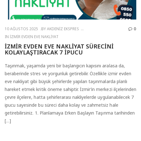
10 AĞUSTOS 2025
BY
AKDENIZ EKSPRES
0
IN
İZMIR EVDEN EVE NAKLIYAT
İZMIR EVDEN EVE NAKLIYAT SÜRECINI
KOLAYLAŞTIRACAK 7 İPUCU
Taşınmak, yaşamda yeni bir başlangıcın kapısını aralasa da,
beraberinde stres ve yorgunluk getirebilir. Özellikle izmir evden
eve nakliyat gibi büyük şehirlerde yapılan taşınmalarda planlı
hareket etmek kritik öneme sahiptir. İzmir’in merkezi ilçelerinden
çevre ilçelere, hatta şehirlerarası nakliyelerde uygulanabilecek 7
ipucu sayesinde bu süreci daha kolay ve zahmetsiz hale
getirebilirsiniz. 1. Planlamaya Erken Başlayın Taşınma tarihinden
[…]