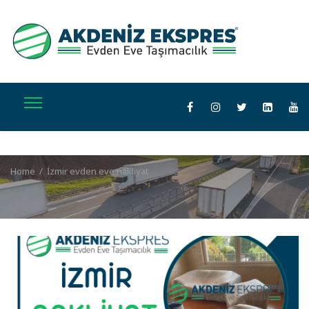
Home
/
İzmir evden eve nakliyat