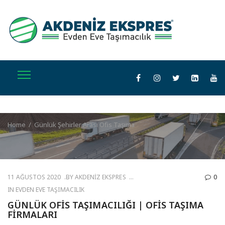
Home
/
Günlük Şehirler Arası Ofis Taşıma
11 AĞUSTOS 2020
BY
AKDENIZ EKSPRES
0
IN
EVDEN EVE TAŞIMACILIK
GÜNLÜK OFIS TAŞIMACILIĞI | OFIS TAŞIMA
FIRMALARI