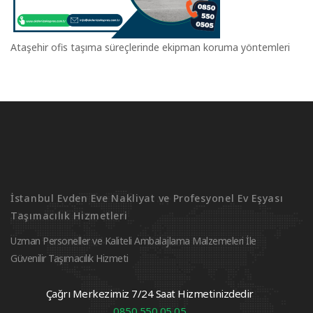
Ataşehir ofis taşıma süreçlerinde ekipman koruma yöntemleri
İstanbul Evden Eve Nakliyat ve Profesyonel Ev Eşyası
Taşımacılık Hizmetleri
Uzman Personeller ve Kaliteli Ambalajlama Malzemeleri İle
Güvenilir Taşımacılık Hizmeti
Çağrı Merkezimiz 7/24 Saat Hizmetinizdedir
0850 550 05 05