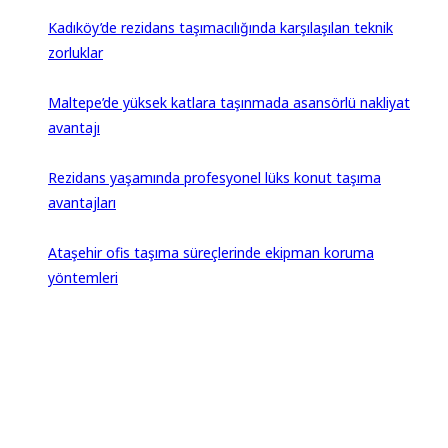
Kadıköy’de rezidans taşımacılığında karşılaşılan teknik
zorluklar
Maltepe’de yüksek katlara taşınmada asansörlü nakliyat
avantajı
Rezidans yaşamında profesyonel lüks konut taşıma
avantajları
Ataşehir ofis taşıma süreçlerinde ekipman koruma
yöntemleri