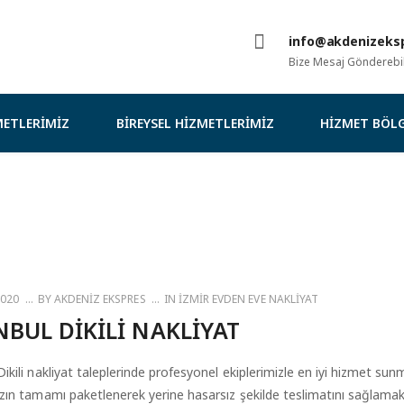
info@akdenizeksp
Bize Mesaj Gönderebili
ETLERIMIZ
BIREYSEL HIZMETLERIMIZ
HIZMET BÖLG
2020
BY
AKDENIZ EKSPRES
IN
İZMIR EVDEN EVE NAKLIYAT
NBUL DIKILI NAKLIYAT
Dikili nakliyat taleplerinde profesyonel ekiplerimizle en iyi hizmet su
ızın tamamı paketlenerek yerine hasarsız şekilde teslimatını sağlamak