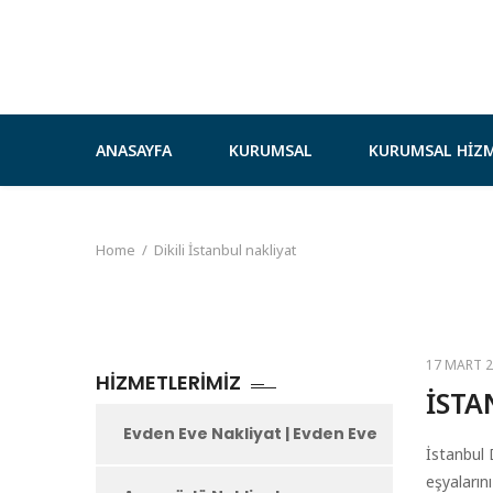
ANASAYFA
KURUMSAL
KURUMSAL HIZM
Home
/
Dikili İstanbul nakliyat
17 MART 
HIZMETLERIMIZ
İSTA
Evden Eve Nakliyat | Evden Eve
İstanbul 
eşyaların