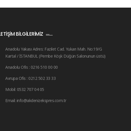
LETIŞIM BILGILERIMIZ
Anadolu Yakası Adres: Fazilet Cad. Yukarı Mah. No:19/G
Kartal / İSTANBUL (Pembe Köşk Düğün Salonunun üstü)
Anadolu Ofis : 0216 510 00 00
Avrupa Ofis : 0212 502 33 33
Mobil: 0532 707 04 05
Email: info@akdenizekspres.com.tr