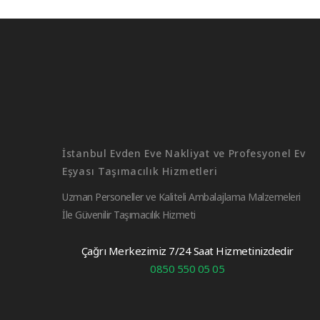
İstanbul Evden Eve Nakliyat ve Profesyonel Ev
Eşyası Taşımacılık Hizmetleri
Uzman Personeller ve Kaliteli Ambalajlama Malzemeleri
İle Güvenilir Taşımacılık Hizmeti
Çağrı Merkezimiz 7/24 Saat Hizmetinizdedir
0850 550 05 05