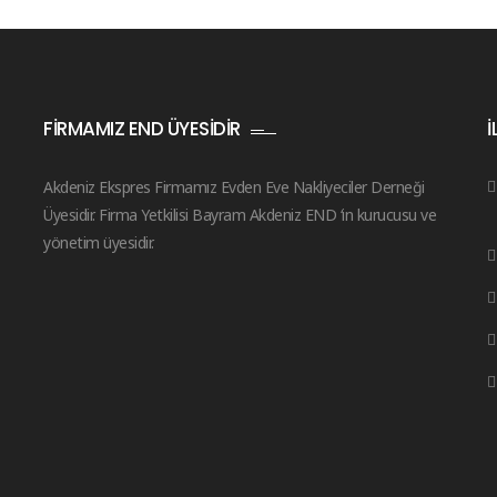
FIRMAMIZ END ÜYESIDIR
İ
Akdeniz Ekspres Firmamız Evden Eve Nakliyeciler Derneği
Üyesidir. Firma Yetkilisi Bayram Akdeniz END ‘in kurucusu ve
yönetim üyesidir.