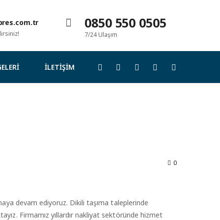
0850 550 0505
res.com.tr
rsiniz!
7/24 Ulaşım
ELERI
İLETIŞIM
0
nmaya devam ediyoruz. Dikili taşıma taleplerinde
tayız. Firmamız yıllardır nakliyat sektöründe hizmet