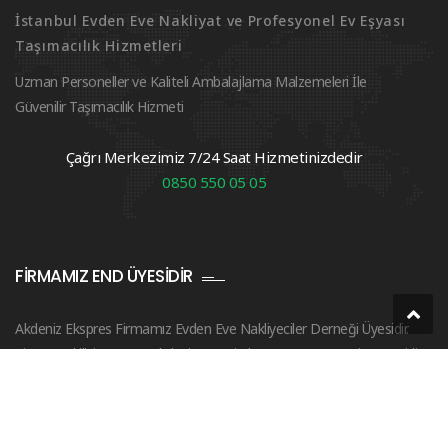
İstanbul Evden Eve Nakliyat ve Profesyonel Ev Eşyası
Taşımacılık Hizmetleri
Uzman Personeller ve Kaliteli Ambalajlama Malzemeleri İle
Güvenilir Taşımacılık Hizmeti
Çağrı Merkezimiz 7/24 Saat Hizmetinizdedir
0850 550 05 05
FIRMAMIZ END ÜYESIDIR
Akdeniz Ekspres Firmamız Evden Eve Nakliyeciler Derneği Üyesidir.
Firma Yetkilisi Bayram Akdeniz END ‘in kurucusu ve yönetim üyesidir.
Whatsapp
Şimdi Ara