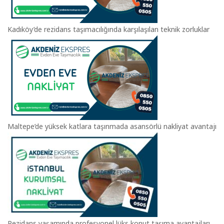
Kadıköy’de rezidans taşımacılığında karşılaşılan teknik zorluklar
Maltepe’de yüksek katlara taşınmada asansörlü nakliyat avantajı
Rezidans yaşamında profesyonel lüks konut taşıma avantajları