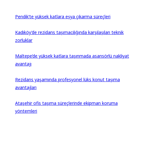
Pendik’te yüksek katlara eşya çıkarma süreçleri
Kadıköy’de rezidans taşımacılığında karşılaşılan teknik
zorluklar
Maltepe’de yüksek katlara taşınmada asansörlü nakliyat
avantajı
Rezidans yaşamında profesyonel lüks konut taşıma
avantajları
Ataşehir ofis taşıma süreçlerinde ekipman koruma
yöntemleri